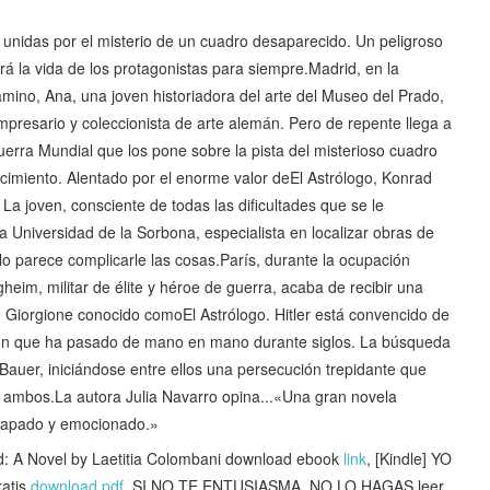
 unidas por el misterio de un cuadro desaparecido. Un peligroso
 la vida de los protagonistas para siempre.Madrid, en la
amino, Ana, una joven historiadora del arte del Museo del Prado,
empresario y coleccionista de arte alemán. Pero de repente llega a
erra Mundial que los pone sobre la pista del misterioso cuadro
acimiento. Alentado por el enorme valor deEl Astrólogo, Konrad
 joven, consciente de todas las dificultades que se le
a Universidad de la Sorbona, especialista en localizar obras de
olo parece complicarle las cosas.París, durante la ocupación
im, militar de élite y héroe de guerra, acaba de recibir una
 Giorgione conocido comoEl Astrólogo. Hitler está convencido de
ión que ha pasado de mano en mano durante siglos. La búsqueda
auer, iniciándose entre ellos una persecución trepidante que
 ambos.La autora Julia Navarro opina...«Una gran novela
rapado y emocionado.»
 A Novel by Laetitia Colombani download ebook
link
, [Kindle] YO
atis
download pdf
, SI NO TE ENTUSIASMA, NO LO HAGAS leer