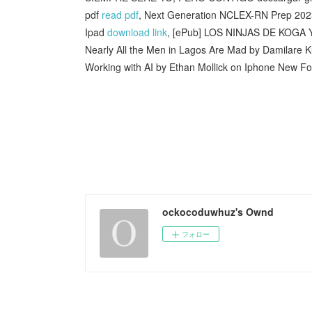
pdf
read pdf
, Next Generation NCLEX-RN Prep 2023-
Ipad
download link
, [ePub] LOS NINJAS DE KOGA
Nearly All the Men in Lagos Are Mad by Damilare
Working with AI by Ethan Mollick on Iphone New F
ockocoduwhuz's Ownd
フォロー