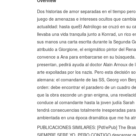
Overview
Dos historias de amor separadas en el tiempo pero
juego de amenazas e intereses ocultos que cambiará
actualidad: hasta queEl Astrólogo se cruzó en su c
llevaba una vida tranquila junto a Konrad, un rico 
sus manos una carta escrita durante la Segunda Gu
atribuido a Giorgione, el enigmático pintor del Ren
convence a Ana para embarcarse en su búsqueda. La
presentan, pedirá ayuda al doctor Alain Arnoux de l
arte expoliadas por los nazis. Pero esta decisión s
alemana: el comandante de las SS, Georg von Berghe
orden: debe encontrar el paradero de un cuadro de
que la obra esconde un gran enigma, una revelac
conduce al comandante hasta la joven judía Sarah B
tendrá consecuencias totalmente inesperadas para
ambientada en una época dramática que me ha at
PUBLICACIONES SIMILARES: [Pdf/ePub] The Braid:
SIEMPRE SERE YO, PERO CONTIGO descargar gr