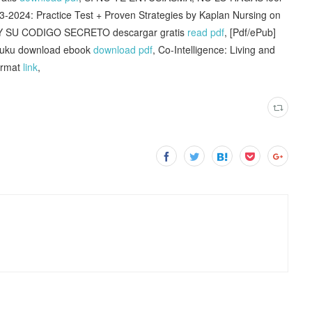
2024: Practice Test + Proven Strategies by Kaplan Nursing on
 Y SU CODIGO SECRETO descargar gratis
read pdf
, [Pdf/ePub]
 Kuku download ebook
download pdf
, Co-Intelligence: Living and
ormat
link
,